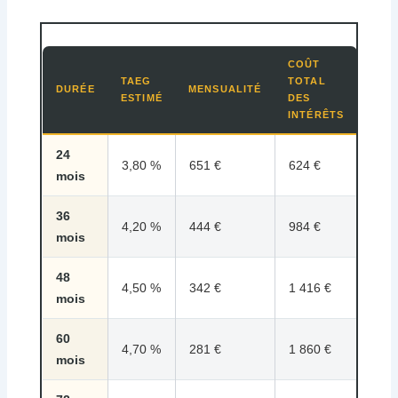
COÛT
TAEG
TOTAL
DURÉE
MENSUALITÉ
ESTIMÉ
DES
INTÉRÊTS
24
3,80 %
651 €
624 €
mois
36
4,20 %
444 €
984 €
mois
48
4,50 %
342 €
1 416 €
mois
60
4,70 %
281 €
1 860 €
mois