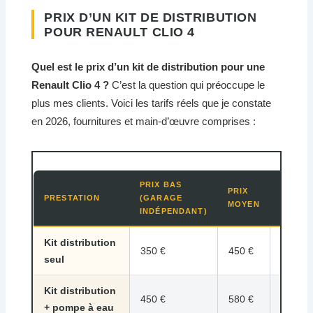
PRIX D’UN KIT DE DISTRIBUTION
POUR RENAULT CLIO 4
Quel est le prix d’un kit de distribution pour une
Renault Clio 4 ?
C’est la question qui préoccupe le
plus mes clients. Voici les tarifs réels que je constate
en 2026, fournitures et main-d’œuvre comprises :
PRIX BAS
PRIX
PRIX H
PRESTATION
(GARAGE
MOYEN
(CONC
INDÉPENDANT)
Kit distribution
350 €
450 €
600 €
seul
Kit distribution
450 €
580 €
750 €
+ pompe à eau