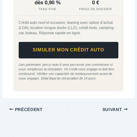
dès 0,90 %
0 €
TAEG FIXE
FRAIS DE DOSSIER
Crédit auto neuf et occasion, leasing avec option d’achat
(LOA), location longue durée (LLD), crédit moto, camping-
car, bateau. Réponse rapide en ligne.
SIMULER MON CRÉDIT AUTO
Lien partenaire. percy-auto.fr peut percevoir une commission si
vous remplissez la simulation. Un crédit vous engage et doit être
remboursé. Vérifiez vos capacités de remboursement avant de
vous engager. Délai légal de rétractation de 14 jours.
PRÉCÉDENT
SUIVANT
Notre mission