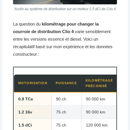
Accès au système de distribution sur un moteur 1.5 dCi de Clio 4
La question du
kilométrage pour changer la
courroie de distribution Clio 4
varie sensiblement
entre les versions essence et diesel. Voici un
récapitulatif basé sur mon expérience et les données
constructeur :
KILOMÉTRAGE
DUR
MOTORISATION
PUISSANCE
PRÉCONISÉ
MAX
0.9 TCe
90 ch
90 000 km
5 a
1.2 16v
75 ch
90 000 km
5 a
1.5 dCi
75 ch
120 000 km
6 a