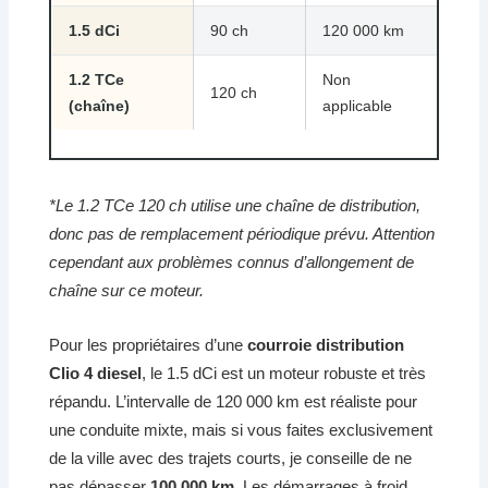
1.5 dCi
90 ch
120 000 km
6 a
1.2 TCe
Non
Cha
120 ch
(chaîne)
applicable
vie*
*Le 1.2 TCe 120 ch utilise une chaîne de distribution,
donc pas de remplacement périodique prévu. Attention
cependant aux problèmes connus d’allongement de
chaîne sur ce moteur.
Pour les propriétaires d’une
courroie distribution
Clio 4 diesel
, le 1.5 dCi est un moteur robuste et très
répandu. L’intervalle de 120 000 km est réaliste pour
une conduite mixte, mais si vous faites exclusivement
de la ville avec des trajets courts, je conseille de ne
pas dépasser
100 000 km
. Les démarrages à froid