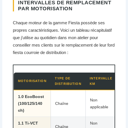
INTERVALLES DE REMPLACEMENT
PAR MOTORISATION
Chaque moteur de la gamme Fiesta possède ses
propres caractéristiques. Voici un tableau récapitulatif
que j’utilise au quotidien dans mon atelier pour
conseiller mes clients sur le remplacement de leur ford
fiesta courroie de distribution :
TYPE DE
INTERVALLE
INT
MOTORISATION
DISTRIBUTION
KM
TE
1.0 EcoBoost
Non
No
(100/125/140
Chaîne
applicable
app
ch)
1.1 Ti-VCT
Non
No
Chaîne