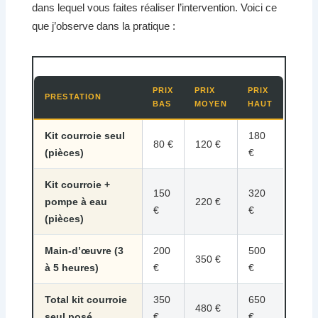
dans lequel vous faites réaliser l’intervention. Voici ce
que j’observe dans la pratique :
PRIX
PRIX
PRIX
PRESTATION
BAS
MOYEN
HAUT
Kit courroie seul
180
80 €
120 €
(pièces)
€
Kit courroie +
150
320
pompe à eau
220 €
€
€
(pièces)
Main-d’œuvre (3
200
500
350 €
à 5 heures)
€
€
Total kit courroie
350
650
480 €
seul posé
€
€