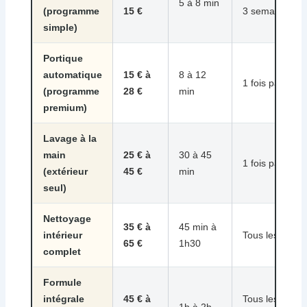
5 à 8 min
(programme
15 €
3 semaines
simple)
Portique
automatique
15 € à
8 à 12
1 fois par mois
(programme
28 €
min
premium)
Lavage à la
main
25 € à
30 à 45
1 fois par mois
(extérieur
45 €
min
seul)
Nettoyage
35 € à
45 min à
intérieur
Tous les 3 moi
65 €
1h30
complet
Formule
intégrale
45 € à
Tous les 3 à 6