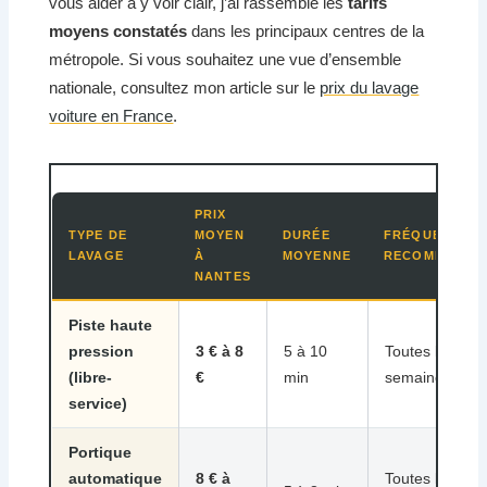
vous aider à y voir clair, j’ai rassemblé les
tarifs
moyens constatés
dans les principaux centres de la
métropole. Si vous souhaitez une vue d’ensemble
nationale, consultez mon article sur le
prix du lavage
voiture en France
.
PRIX
TYPE DE
MOYEN
DURÉE
FRÉQUENCE
LAVAGE
À
MOYENNE
RECOMMANDÉ
NANTES
Piste haute
pression
3 € à 8
5 à 10
Toutes les 2
(libre-
€
min
semaines
service)
Portique
automatique
8 € à
Toutes les 2 à