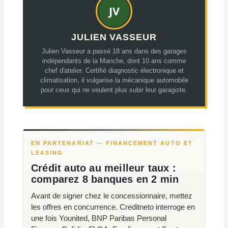
JULIEN VASSEUR
Julien Vasseur a passé 18 ans dans des garages
indépendants de la Manche, dont 10 ans comme
chef d'atelier. Certifié diagnostic électronique et
climatisation, il vulgarise la mécanique automobile
pour ceux qui ne veulent plus subir leur garagiste.
EN PARTENARIAT — FINANCEMENT AUTO ET
LEASING
Crédit auto au meilleur taux :
comparez 8 banques en 2 min
Avant de signer chez le concessionnaire, mettez
les offres en concurrence. Creditneto interroge en
une fois Younited, BNP Paribas Personal