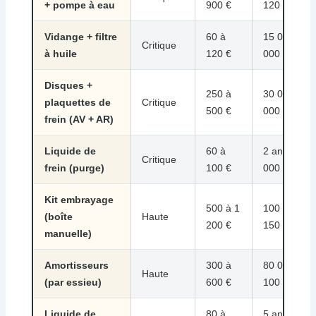
+ pompe à eau
900 €
120 000 k
Vidange + filtre
60 à
15 000 à 3
Critique
à huile
120 €
000 km
Disques +
250 à
30 000 à 8
plaquettes de
Critique
500 €
000 km
frein (AV + AR)
Liquide de
60 à
2 ans ou 5
Critique
frein (purge)
100 €
000 km
Kit embrayage
500 à 1
100 000 à
(boîte
Haute
200 €
150 000 k
manuelle)
Amortisseurs
300 à
80 000 à
Haute
(par essieu)
600 €
100 000 k
Liquide de
80 à
5 ans ou