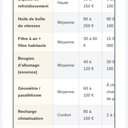
Haute
refroidissement
150 €
100 000 k
Huile de boîte
80 à
80 000 à
Moyenne
de vitesses
250 €
100 000 k
Filtre à air +
30 à 60
15 000 à 3
Moyenne
filtre habitacle
€
000 km
Bougies
40 à
30 000 à
d’allumage
Moyenne
120 €
100 000 k
(essence)
À chaque
Géométrie /
60 à
Moyenne
changemen
parallélisme
100 €
de pneus
Recharge
80 à
Confort
2 à 3 ans
climatisation
150 €