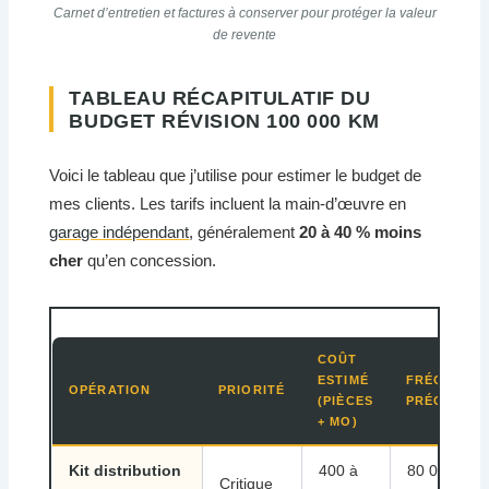
Carnet d’entretien et factures à conserver pour protéger la valeur
de revente
TABLEAU RÉCAPITULATIF DU
BUDGET RÉVISION 100 000 KM
Voici le tableau que j’utilise pour estimer le budget de
mes clients. Les tarifs incluent la main-d’œuvre en
garage indépendant
, généralement
20 à 40 % moins
cher
qu’en concession.
COÛT
ESTIMÉ
FRÉQUENC
OPÉRATION
PRIORITÉ
(PIÈCES
PRÉCONISÉ
+ MO)
Kit distribution
400 à
80 000 à
Critique