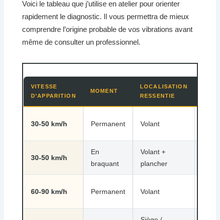
Voici le tableau que j’utilise en atelier pour orienter
rapidement le diagnostic. Il vous permettra de mieux
comprendre l’origine probable de vos vibrations avant
même de consulter un professionnel.
VITESSE
LOCALISATION
CAUS
MOMENT
D’APPARITION
RESSENTIE
PROB
Pneu
30-50 km/h
Permanent
Volant
jante
En
Volant +
30-50 km/h
Card
braquant
plancher
Déséq
60-90 km/h
Permanent
Volant
roues
Siège /
Déséq