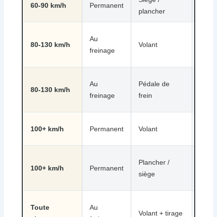
60-90 km/h
Permanent
plancher
roues
Au
Voile
80-130 km/h
Volant
freinage
avant
Au
Pédale de
Voile
80-130 km/h
freinage
frein
arriè
Roul
100+ km/h
Permanent
Volant
roue
Croisi
Plancher /
100+ km/h
Permanent
arbre
siège
trans
Toute
Au
Volant + tirage
Étrie