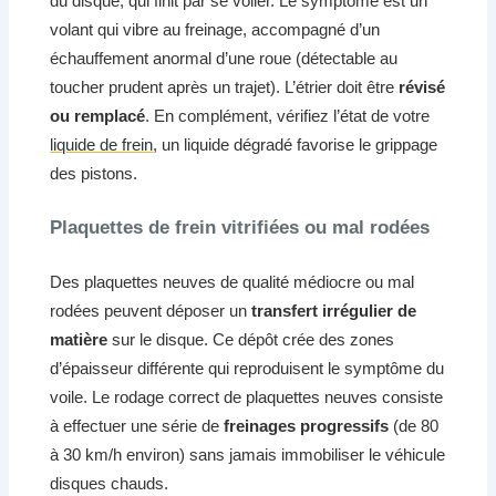
du disque, qui finit par se voiler. Le symptôme est un
volant qui vibre au freinage, accompagné d’un
échauffement anormal d’une roue (détectable au
toucher prudent après un trajet). L’étrier doit être
révisé
ou remplacé
. En complément, vérifiez l’état de votre
liquide de frein
, un liquide dégradé favorise le grippage
des pistons.
Plaquettes de frein vitrifiées ou mal rodées
Des plaquettes neuves de qualité médiocre ou mal
rodées peuvent déposer un
transfert irrégulier de
matière
sur le disque. Ce dépôt crée des zones
d’épaisseur différente qui reproduisent le symptôme du
voile. Le rodage correct de plaquettes neuves consiste
à effectuer une série de
freinages progressifs
(de 80
à 30 km/h environ) sans jamais immobiliser le véhicule
disques chauds.