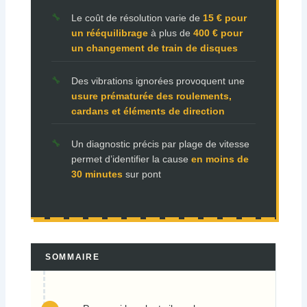
Le coût de résolution varie de
15 € pour
un rééquilibrage
à plus de
400 € pour
un changement de train de disques
Des vibrations ignorées provoquent une
usure prématurée des roulements,
cardans et éléments de direction
Un diagnostic précis par plage de vitesse
permet d’identifier la cause
en moins de
30 minutes
sur pont
SOMMAIRE