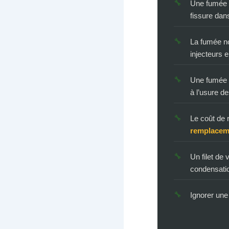
Une fumée b
fissure dan
La fumée no
injecteurs 
Une fumée 
à l’usure 
Le coût de 
remplaceme
Un filet de
condensatio
Ignorer une