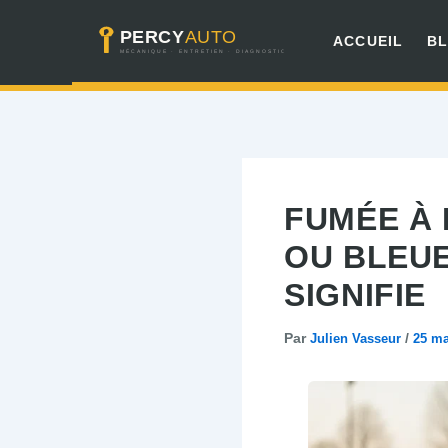
Aller
ACCUEIL
B
au
contenu
FUMÉE À 
OU BLEU
SIGNIFIE
Par
Julien Vasseur
/
25 ma