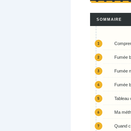
SOMMAIRE
Comprend
Fumée bl
Fumée no
Fumée ble
Tableau 
Ma métho
Quand co