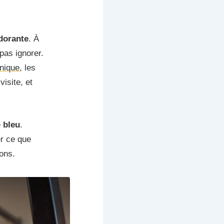
odorante
. À
pas ignorer.
hnique
, les
isite, et
e
bleu
.
er ce que
ions.