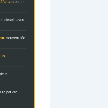
éfaillant
ou une
les diesels avec
eur
, souvent liée
 un
 de la
ture par dix