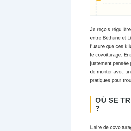
Je reçois régulière
entre Béthune et Li
l’usure que ces ki
le covoiturage. Enc
justement pensée p
de monter avec un 
pratiques pour trou
OÙ SE T
?
L’aire de covoitur