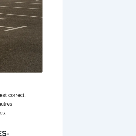
est correct,
autres
es.
ÈS-