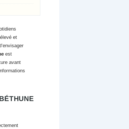
otidiens
 élevé et
d’envisager
ne
est
ture avant
informations
 BÉTHUNE
rectement