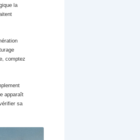
gique la
aitent
mération
iturage
ne, comptez
implement
re apparaît
érifier sa