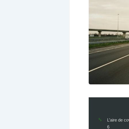
L’aire de co
6