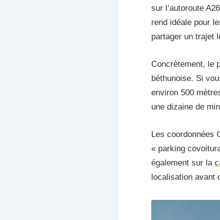
sur l’autoroute A2
rend idéale pour l
partager un trajet 
Concrètement, le p
béthunoise. Si vous
environ 500 mètres
une dizaine de minu
Les coordonnées G
« parking covoitur
également sur la
c
localisation avant 