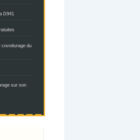
la D941
atuites
e covoiturage du
urage sur son