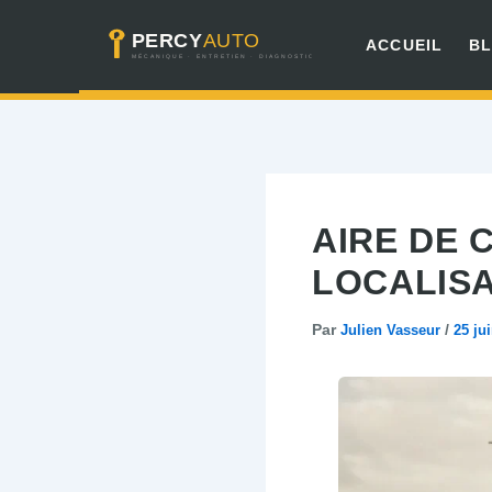
Aller
ACCUEIL
B
au
contenu
AIRE DE 
LOCALISA
Par
Julien Vasseur
/
25 ju