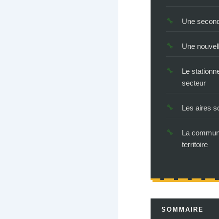
Une second
Une nouvell
Le station
secteur
Les aires s
La communa
territoire
SOMMAIRE