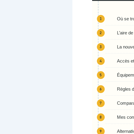
Où se tr
L’aire d
La nouve
Accès et
Équipeme
Règles d
Comparat
Mes cons
Alternat