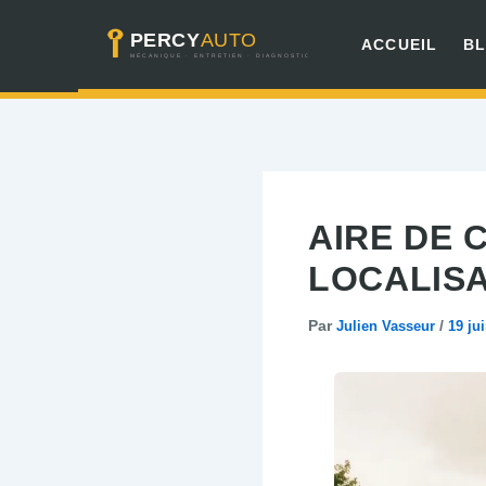
Aller
ACCUEIL
B
au
contenu
AIRE DE 
LOCALISA
Par
Julien Vasseur
/
19 ju