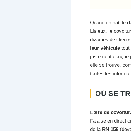
Quand on habite da
Lisieux, le covoitu
dizaines de clients
leur véhicule
tout 
justement conçue p
elle se trouve, co
toutes les informa
OÙ SE TR
L’
aire de covoitur
Falaise en directi
de la
RN 158
(deve