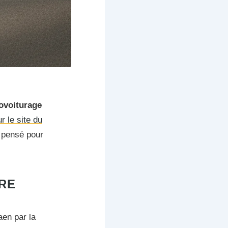
covoiturage
r le site du
e pensé pour
IRE
aen par la