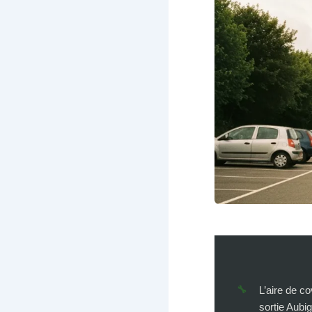
L’aire de co
sortie Aubi