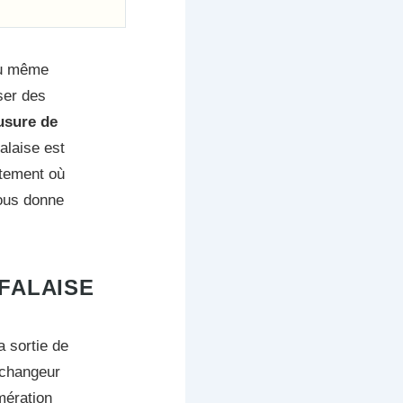
ou même
sser des
’usure de
alaise est
ctement où
vous donne
FALAISE
 sortie de
échangeur
mération