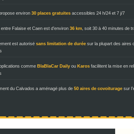
 propose environ
30 places gratuites
accessibles 24 h/24 et 7 j/7
 entre Falaise et Caen est d’environ
36 km
, soit 30 à 40 minutes de tr
ement est autorisé
sans limitation de durée
sur la plupart des aires
s
applications comme
BlaBlaCar Daily
ou
Karos
facilitent la mise en re
s
ment du Calvados a aménagé plus de
50 aires de covoiturage
sur l