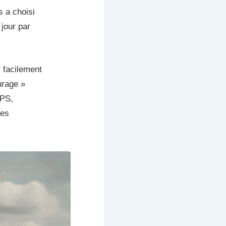
s a choisi
jour par
, facilement
urage »
GPS,
ées