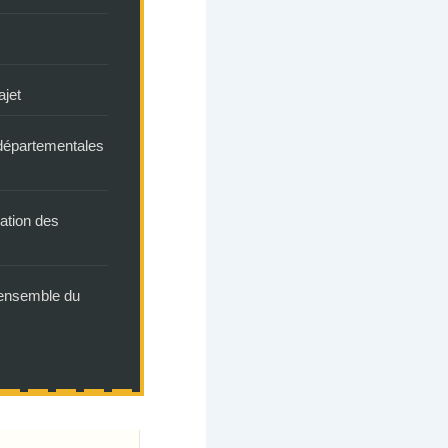
ajet
 départementales
lation des
’ensemble du