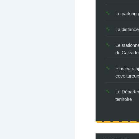
Le parking
La distance
Le stationn
du Calvado
Plusieurs 
covoitureur
Le Départe
territoire