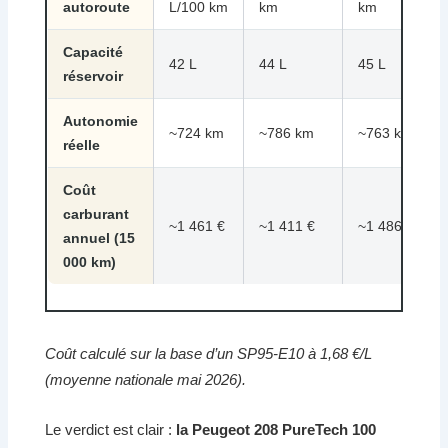
autoroute
L/100 km
km
km
Capacité
42 L
44 L
45 L
réservoir
Autonomie
~724 km
~786 km
~763 km
réelle
Coût
carburant
~1 461 €
~1 411 €
~1 486 €
annuel (15
000 km)
Coût calculé sur la base d’un SP95-E10 à 1,68 €/L
(moyenne nationale mai 2026).
Le verdict est clair :
la Peugeot 208 PureTech 100