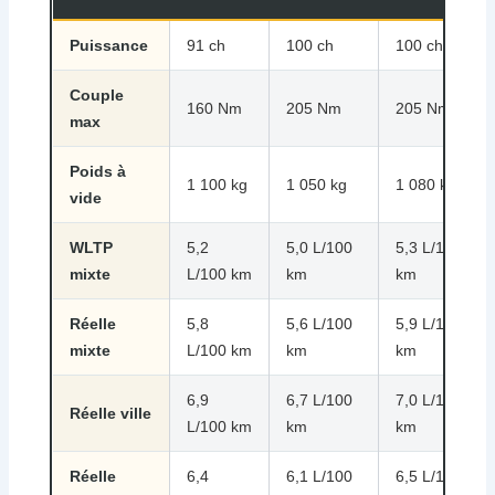
Puissance
91 ch
100 ch
100 ch
Couple
160 Nm
205 Nm
205 Nm
max
Poids à
1 100 kg
1 050 kg
1 080 kg
vide
WLTP
5,2
5,0 L/100
5,3 L/100
mixte
L/100 km
km
km
Réelle
5,8
5,6 L/100
5,9 L/100
mixte
L/100 km
km
km
6,9
6,7 L/100
7,0 L/100
Réelle ville
L/100 km
km
km
Réelle
6,4
6,1 L/100
6,5 L/100