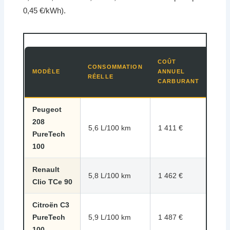
0,45 €/kWh).
COÛ
COÛT
CONSOMMATION
AUX
MODÈLE
ANNUEL
RÉELLE
100
CARBURANT
KM
Peugeot
208
9,41
5,6 L/100 km
1 411 €
PureTech
€
100
Renault
9,74
5,8 L/100 km
1 462 €
Clio TCe 90
€
Citroën C3
9,91
PureTech
5,9 L/100 km
1 487 €
€
100