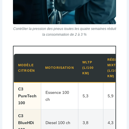
Contrôler la pression des pneus toutes les quatre semaines réduit
la consommation de 2 à 3 %
RÉELLE
WLTP
MODÈLE
MIXTE
MOTORISATION
(L/100
CITROËN
(L/100
KM)
KM)
C3
Essence 100
PureTech
5,3
5,9
ch
100
C3
BlueHDi
Diesel 100 ch
3,8
4,3