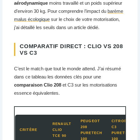
aérodynamique
moins travaillé et un poids supérieur
d’environ 30 kg. Pour comprendre l’impact du
barème
malus écologique
sur le choix de votre motorisation,
j’ai détaillé les seuils dans un article dédié.
COMPARATIF DIRECT : CLIO VS 208
VS C3
C’est le match que tout le monde attend. J’ai résumé
dans ce tableau les données clés pour une
comparaison Clio 208
et C3 sur les motorisations
essence équivalentes.
PEUGEOT
CITROËN
RENAULT
208
C3
CRITÈRE
CLIO
PURETECH
PURETECH
TCE 90
100
100