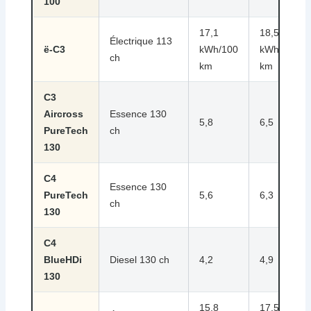
100
17,1
18,5
Électrique 113
ë-C3
kWh/100
kWh/100
ch
km
km
C3
Aircross
Essence 130
5,8
6,5
PureTech
ch
130
C4
Essence 130
PureTech
5,6
6,3
ch
130
C4
BlueHDi
Diesel 130 ch
4,2
4,9
130
15,8
17,5