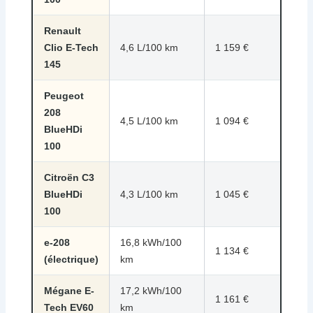
Renault
7,73
Clio E-Tech
4,6 L/100 km
1 159 €
€
145
Peugeot
208
7,29
4,5 L/100 km
1 094 €
BlueHDi
€
100
Citroën C3
6,97
BlueHDi
4,3 L/100 km
1 045 €
€
100
e-208
16,8 kWh/100
7,56
1 134 €
(électrique)
km
€
Mégane E-
17,2 kWh/100
7,74
1 161 €
Tech EV60
km
€