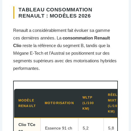
TABLEAU CONSOMMATION
RENAULT : MODÈLES 2026
Renault a considérablement fait évoluer sa gamme
ces dernières années. La
consommation Renault
Clio
reste la référence du segment B, tandis que la
Mégane E-Tech et l’Austral se positionnent sur des
segments supérieurs avec des motorisations hybrides
performantes.
RÉELLE
WLTP
MODÈLE
MIXTE
MOTORISATION
(L/100
RENAULT
(L/100
KM)
KM)
Clio TCe
Essence 91 ch
5,2
5,8