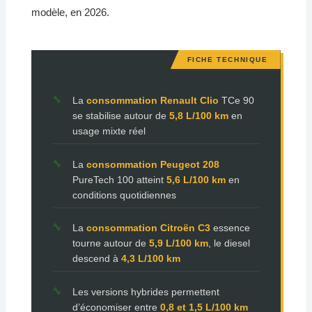
modèle, en 2026.
La
consommation Renault Clio
TCe 90
se stabilise autour de
5,8 L/100 km
en
usage mixte réel
La
consommation Peugeot 208
PureTech 100 atteint
5,6 L/100 km
en
conditions quotidiennes
La
consommation Citroën C3
essence
tourne autour de
5,9 L/100 km
, le diesel
descend à
4,3 L/100 km
Les versions hybrides permettent
d’économiser entre
0,8 et 1,5 L/100 km