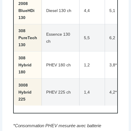
2008
BlueHDi
Diesel 130 ch
4,4
5,1
130
308
Essence 130
PureTech
5,5
6,2
ch
130
308
Hybrid
PHEV 180 ch
1,2
3,8*
180
3008
Hybrid
PHEV 225 ch
1,4
4,2*
225
*Consommation PHEV mesurée avec batterie