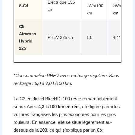
Électrique 156
ë-C4
kWh/100
kWh/100
ch
km
km
C5
Aircross
PHEV 225 ch
1,5
4,4*
Hybrid
225
*Consommation PHEV avec recharge régulière. Sans
recharge : 6,0 à 7,0 L/100 km.
La C3 en diesel BlueHDi 100 reste remarquablement
sobre. Avec
4,3 L/100 km en réel
, elle figure parmi les
voitures françaises les plus économes pour les gros
rouleurs. En essence, elle se situe légèrement au-
dessus de la 208, ce qui s’explique par un
Cx