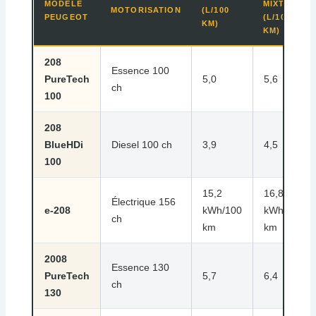
MODÈLE
MIXTE
MOTORISATION
(L/100
PEUGEOT
(L/100
KM)
KM)
208
Essence 100
PureTech
5,0
5,6
ch
100
208
BlueHDi
Diesel 100 ch
3,9
4,5
100
15,2
16,8
Électrique 156
e-208
kWh/100
kWh/100
ch
km
km
2008
Essence 130
PureTech
5,7
6,4
ch
130