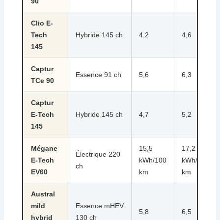
90
Clio E-
Tech
Hybride 145 ch
4,2
4,6
145
Captur
Essence 91 ch
5,6
6,3
TCe 90
Captur
E-Tech
Hybride 145 ch
4,7
5,2
145
Mégane
15,5
17,2
Électrique 220
E-Tech
kWh/100
kWh/100
ch
EV60
km
km
Austral
mild
Essence mHEV
5,8
6,5
hybrid
130 ch