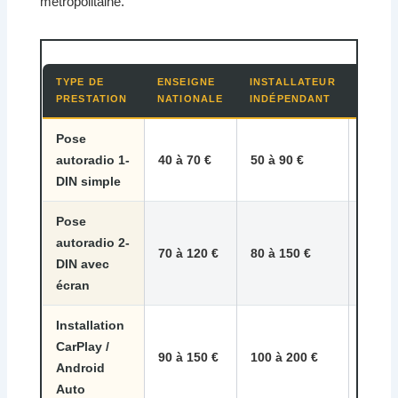
métropolitaine.
TYPE DE
ENSEIGNE
INSTALLATEUR
TEMP
PRESTATION
NATIONALE
INDÉPENDANT
MOYE
Pose
45 mi
autoradio 1-
40 à 70 €
50 à 90 €
à 1 h
DIN simple
Pose
autoradio 2-
1 h à 
70 à 120 €
80 à 150 €
DIN avec
h 30
écran
Installation
CarPlay /
1 h à 
90 à 150 €
100 à 200 €
Android
h
Auto