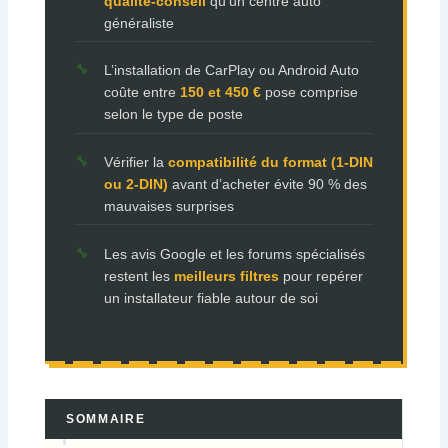
qualité-conseil
qu’un centre auto
généraliste
L’installation de CarPlay ou Android Auto
coûte entre
150 et 450 €
pose comprise
selon le type de poste
Vérifier la
compatibilité du format (1-DIN
ou 2-DIN)
avant d’acheter évite 90 % des
mauvaises surprises
Les avis Google et les forums spécialisés
restent les
meilleurs filtres
pour repérer
un installateur fiable autour de soi
SOMMAIRE