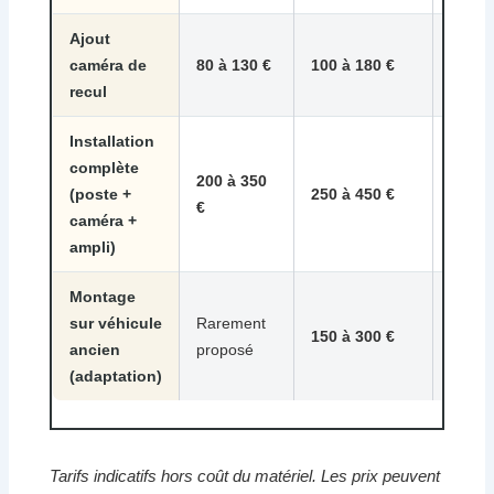
Ajout
1 h 3
caméra de
80 à 130 €
100 à 180 €
à 2 h
recul
30
Installation
complète
200 à 350
3 h à 
(poste +
250 à 450 €
€
h
caméra +
ampli)
Montage
sur véhicule
Rarement
2 h à 
150 à 300 €
ancien
proposé
h
(adaptation)
Tarifs indicatifs hors coût du matériel. Les prix peuvent