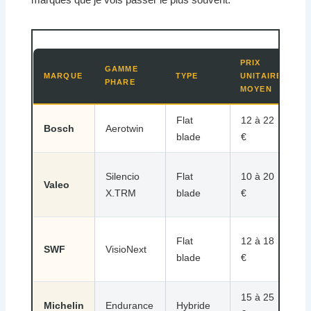
PRIX
GAMME
MARQUE
TYPE
UNITAIRE
P
PHARE
MOYEN
Flat
12 à 22
D
Bosch
Aerotwin
blade
€
s
Silencio
Flat
10 à 20
B
Valeo
X.TRM
blade
€
q
Q
Flat
12 à 18
SWF
VisioNext
(
blade
€
d
15 à 25
R
Michelin
Endurance
Hybride