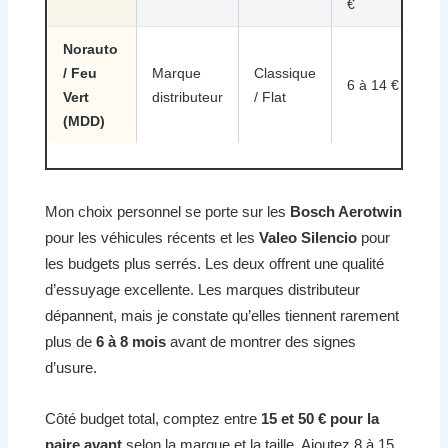
€
a
Norauto
/ Feu
Marque
Classique
6 à 14 €
P
Vert
distributeur
/ Flat
(MDD)
Mon choix personnel se porte sur les
Bosch Aerotwin
pour les véhicules récents et les
Valeo Silencio
pour
les budgets plus serrés. Les deux offrent une qualité
d’essuyage excellente. Les marques distributeur
dépannent, mais je constate qu’elles tiennent rarement
plus de
6 à 8 mois
avant de montrer des signes
d’usure.
Côté budget total, comptez entre
15 et 50 € pour la
paire avant
selon la marque et la taille. Ajoutez 8 à 15