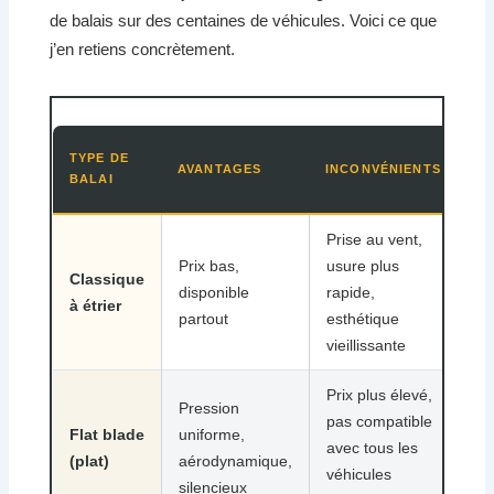
de balais sur des centaines de véhicules. Voici ce que
j’en retiens concrètement.
PR
TYPE DE
AVANTAGES
INCONVÉNIENTS
MO
BALAI
(P
Prise au vent,
Prix bas,
usure plus
Classique
10
disponible
rapide,
à étrier
20
partout
esthétique
vieillissante
Prix plus élevé,
Pression
pas compatible
Flat blade
uniforme,
20
avec tous les
(plat)
aérodynamique,
40
véhicules
silencieux